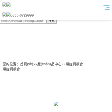
0635-8729999
搜索
您的位置：
首頁(yè)
>>
產(chǎn)品中心
>>
螺旋鋼板倉
螺旋鋼板倉