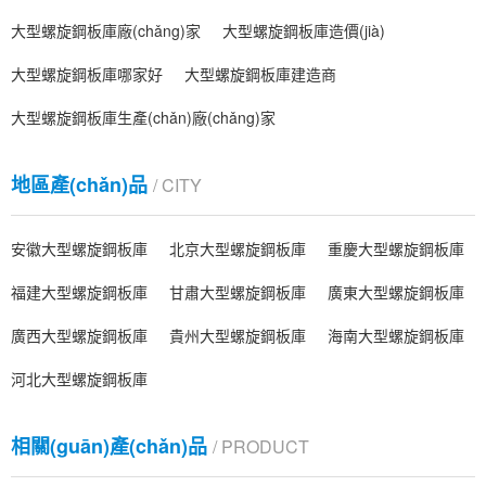
大型螺旋鋼板庫廠(chǎng)家
大型螺旋鋼板庫造價(jià)
大型螺旋鋼板庫哪家好
大型螺旋鋼板庫建造商
大型螺旋鋼板庫生產(chǎn)廠(chǎng)家
地區產(chǎn)品
/ CITY
安徽大型螺旋鋼板庫
北京大型螺旋鋼板庫
重慶大型螺旋鋼板庫
福建大型螺旋鋼板庫
甘肅大型螺旋鋼板庫
廣東大型螺旋鋼板庫
廣西大型螺旋鋼板庫
貴州大型螺旋鋼板庫
海南大型螺旋鋼板庫
河北大型螺旋鋼板庫
相關(guān)產(chǎn)品
/ PRODUCT