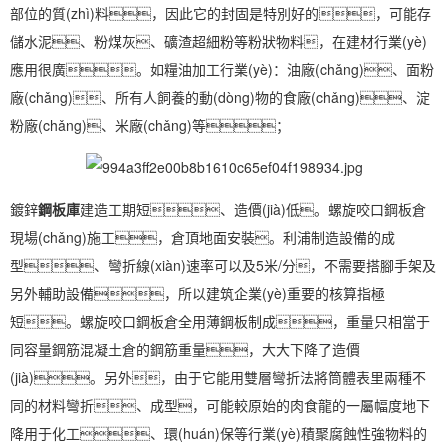
部位的質(zhì)料，因此它的封固是特別好的，可能存
儲水泥、粉煤灰、礦渣超細粉等粉狀物料，在建材行業(yè)
應用很廣。如糧油加工行業(yè)：油廠(chǎng)、面粉
廠(chǎng)、所有人飼養的動(dòng)物的食廠(chǎng)、淀
粉廠(chǎng)、米廠(chǎng)等；
鍍鋅
鋼板庫
建造工期短、造價(jià)低。螺旋咬口鋼板倉
現場(chǎng)施工，倉頂地面安裝。利浦制造設備的成
型、彎折線(xiàn)速率可以及5米/分，不需要搭腳手架及
另外輔助設備，所以建筑企業(yè)重要的核算指極
短。螺旋咬口鋼板倉全用薄鋼板制成，重量只相當于
同容量鋼筋混凝土倉的鋼筋重量，大大下降了造價
(jià)。另外，由于它能用雙層彎折法將筒體表里兩種不
同的材料彎折、成型，可能較原始的肉食龍的一屬幅度地下
降用于化工、環(huán)保等行業(yè)積聚腐蝕性強物料的