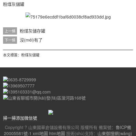
粉煤灰儲罐
粉煤灰儲存罐
上一條
沒(méi)有了
下一條
本文標簽：
粉煤灰儲罐
0635-8729999
13969507777
1395103331@qq.com
山東省聊城市開(kāi)發(fā)區灤河路168號
掃一掃添加微信號
Copyright ? 山東國華倉儲設備有限公司 版權所有 備案號：
魯ICP備
20005581號-1
xml地圖
htm地圖
技術(shù)支持：
山東御搜網(wǎng)